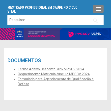
MESTRADO PROFISSIONAL EM SAÚDE NO CICLO
ALTERN
VITAL
Pesquisar
por:
DOCUMENTOS
Termo Aditivo Desconto 70% MPSCV 2024
Requerimento Matrícula-Vínculo MPSCV 2024
Formulário para Agendamento de Qualificação e
Defesa