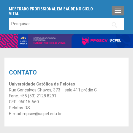
MESTRADO PROFISSIONAL EM SAÚDE NO CICLO
ALTERN
VITAL
Pesquisar
por:
CONTATO
Universidade Católica de Pelotas
Rua Gonçalves Chaves, 373 – sala 411 prédio C
Fone: +55 (53) 2128 8291
CEP: 96015-560
Pelotas-RS
E-mail: mpscv@ucpel.edu.br