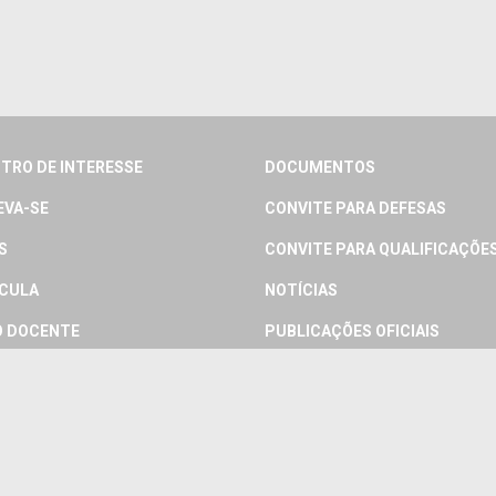
TRO DE INTERESSE
DOCUMENTOS
EVA-SE
CONVITE PARA DEFESAS
S
CONVITE PARA QUALIFICAÇÕE
CULA
NOTÍCIAS
 DOCENTE
PUBLICAÇÕES OFICIAIS
 DISCENTE
PRODUTO TÉCNICO
IOS
LINKS
RTAÇÕES
CONTATO