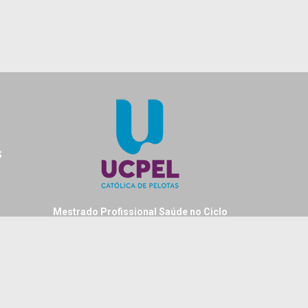
S
Mestrado Profissional Saúde no Ciclo
Vital
Universidade Católica de Pelotas
Rua Gonçalves Chaves, 373 - sala 411C
Cep: 96015-560
Centro - Pelotas - RS - Brasil
Fone: +55 (53) 2128 8404