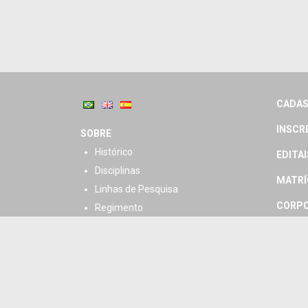
CADAS
INSCR
SOBRE
Histórico
EDITAI
Disciplinas
MATRÍ
Linhas de Pesquisa
CORPO
Regimento
CORPO
HORÁR
DISSE