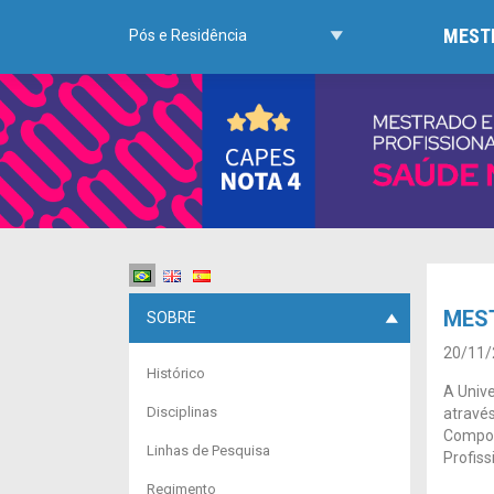
MESTR
Pós e Residência
MES
SOBRE
20/11/
Histórico
A Unive
Disciplinas
através
Compor
Linhas de Pesquisa
Profiss
Regimento