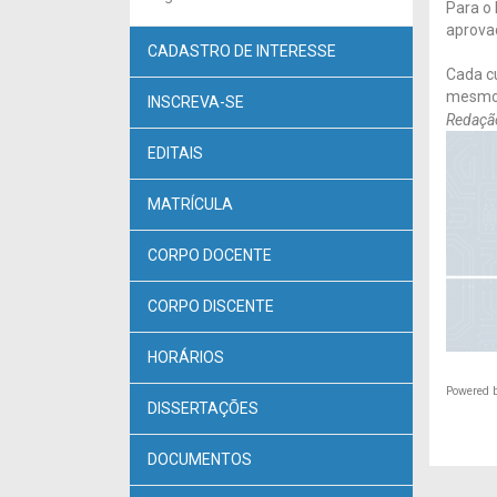
Para o 
aprova
CADASTRO DE INTERESSE
Cada cu
mesmo 
INSCREVA-SE
Redação
EDITAIS
MATRÍCULA
CORPO DOCENTE
CORPO DISCENTE
HORÁRIOS
Powered 
DISSERTAÇÕES
DOCUMENTOS