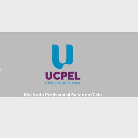
S
Mestrado Profissional Saúde no Ciclo
Vital
Universidade Católica de Pelotas
Rua Gonçalves Chaves, 373 - sala 411C
Cep: 96015-560
Centro - Pelotas - RS - Brasil
Fone: +55 (53) 2128 8404