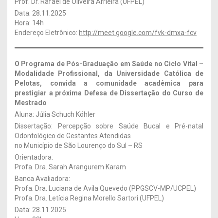
Prof. Dr. Rafael de Oliveira Arrieira (UFPEL)
Data: 28.11.2025
Hora: 14h
Endereço Eletrônico:
http://meet.google.com/fvk-dmxa-fcv
O Programa de Pós-Graduação em Saúde no Ciclo Vital –
Modalidade Profissional, da Universidade Católica de
Pelotas, convida a comunidade acadêmica para
prestigiar a próxima Defesa de Dissertação
do Curso de
Mestrado
Aluna: Júlia Schuch Köhler
Dissertação: Percepção sobre Saúde Bucal e Pré-natal
Odontológico de Gestantes Atendidas
no Município de São Lourenço do Sul – RS
Orientadora:
Profa. Dra. Sarah Arangurem Karam
Banca Avaliadora:
Profa. Dra. Luciana de Avila Quevedo (PPGSCV-MP/UCPEL)
Profa. Dra. Letícia Regina Morello Sartori (UFPEL)
Data: 28.11.2025