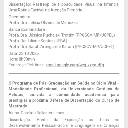
Dissertação: Rastreop de Hipoacuidade Visual na Infância:
Uma Rotina Factível na Atenção Primária
Orientadora:
Profa. Dra. Letícia Oliveira de Menezes
Banca Examinadora:
Profa. Dra. Jéssica Puchalski Trettim (PPGSCV-MP/UCPEL)
Profa. Dar. Liliana Santos (UFBA)
Profa. Dra. Sarah Arangurem Karam (PPGSCV-MP/UCPEL)
Data: 23.10.2025
Hora: 8h30min
Endereço Eletrônico:
meet.google.com/wnj-zxeo-dfg
O Programa de Pós-Graduação em Saúde no Ciclo Vital –
Modalidade Profissional, da Universidade Católica de
Pelotas, convida a comunidade acadêmica para
prestigiar a próxima Defesa de Dissertação
do Curso de
Mestrado
Aluna: Carolina Ballester Lopes
Dissertação: Efeito da Exposição às Telas no
Desenvolvimento Pessoal-Social e Linguagem de Crianças