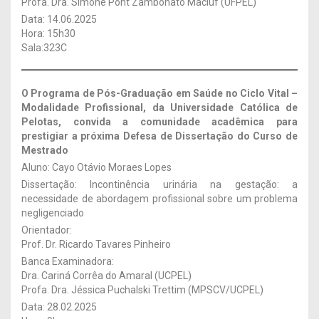
Profa. Dra. Simone Pont Zambonato Macluf (UFPEL)
Data: 14.06.2025
Hora: 15h30
Sala:323C
O Programa de Pós-Graduação em Saúde no Ciclo Vital –
Modalidade Profissional, da Universidade Católica de
Pelotas, convida a comunidade acadêmica para
prestigiar a próxima Defesa de Dissertação
do Curso de
Mestrado
Aluno: Cayo Otávio Moraes Lopes
Dissertação: Incontinência urinária na gestação: a
necessidade de abordagem profissional sobre um problema
negligenciado
Orientador:
Prof. Dr. Ricardo Tavares Pinheiro
Banca Examinadora:
Dra. Cariná Corrêa do Amaral (UCPEL)
Profa. Dra. Jéssica Puchalski Trettim (MPSCV/UCPEL)
Data: 28.02.2025