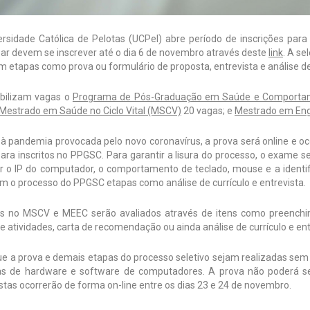
ersidade Católica de Pelotas (UCPel) abre período de inscrições par
par devem se inscrever até o dia 6 de novembro através deste
link
. A s
om etapas como prova ou formulário de proposta, entrevista e análise de
ibilizam vagas o
Programa de Pós-Graduação em Saúde e Comporta
Mestrado em Saúde no Ciclo Vital (MSCV)
20 vagas; e
Mestrado em Eng
 à pandemia provocada pelo novo coronavírus, a prova será online e o
ara inscritos no PPGSC. Para garantir a lisura do processo, o exame s
ar o IP do computador, o comportamento de teclado, mouse e a identif
am o processo do PPGSC etapas como análise de currículo e entrevista.
tos no MSCV e MEEC serão avaliados através de itens como preenchi
e atividades, carta de recomendação ou ainda análise de currículo e e
ue a prova e demais etapas do processo seletivo sejam realizadas sem
s de hardware e software de computadores. A prova não poderá ser
istas ocorrerão de forma on-line entre os dias 23 e 24 de novembro.