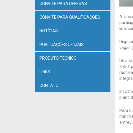
CONVITE PARA DEFESAS
A Univ
CONVITE PARA QUALIFICAÇÕES
partici
line, c
NOTÍCIAS
Dispon
PUBLICAÇÕES OFICIAIS
vagas;
PRODUTO TÉCNICO
Devido
8h30, p
LINKS
rastre
integr
CONTATO
Inscri
plano d
Para q
mínima
entrev