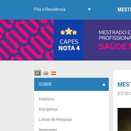
MESTR
Pós e Residência
MES
SOBRE
27/10/
Histórico
Disciplinas
Linhas de Pesquisa
Regimento