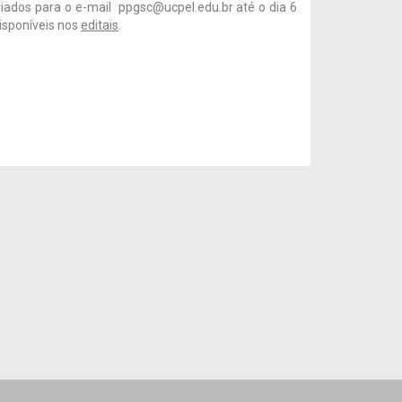
iados para o e-mail ppgsc@ucpel.edu.br até o dia 6
isponíveis nos
editais
.