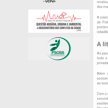
revelo
dos ma
A cole
de Pol
poster
cidadã
A l
Ao para
todo o
privada
Além d
socioed
ao escl
Com o 
conviv
existên