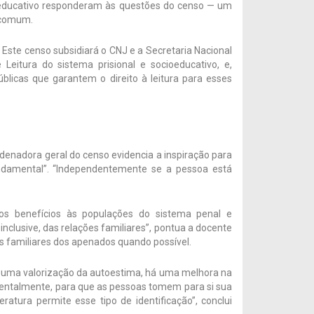
ioeducativo responderam às questões do censo — um
 comum.
Este censo subsidiará o CNJ e a Secretaria Nacional
Leitura do sistema prisional e socioeducativo, e,
úblicas que garantem o direito à leitura para esses
rdenadora geral do censo evidencia a inspiração para
fundamental”. “Independentemente se a pessoa está
ros benefícios às populações do sistema penal e
 inclusive, das relações familiares”, pontua a docente
os familiares dos apenados quando possível.
êm uma valorização da autoestima, há uma melhora na
mentalmente, para que as pessoas tomem para si sua
ratura permite esse tipo de identificação”, conclui