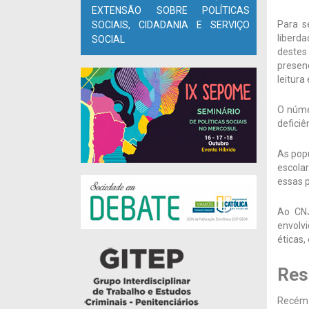
EXTENSÃO SOBRE POLÍTICAS
Para s
SOCIAIS, CIDADANIA E SERVIÇO
liberda
SOCIAL
destes
presenç
leitura
O númer
defici
As popu
escolar
essas p
Ao CNJ
envolvi
éticas,
Res
Recém 