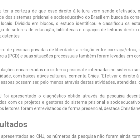
e ter a certeza de que esse direito à leitura vem sendo efetivado
de dos sistemas prisional e socioeducativo do Brasil em busca da cons
 locais. Dividido em blocos, o estudo identificou e classificou os e
a de setores de educação, bibliotecas e espaços de leituras dentro de
 existentes.
o de pessoas privadas de liberdade, a relação entre cor/raça/etnia, 
ência (PCD) e suas situações processuais também foram levadas em co
lações encarceradas no sistema prisional e internadas no sistema soc
idade, com baixos ativos culturais, comenta Chies. “Efetivar o direito à
essoas possam ser, pelo menos através destas atividades, atendidas, o
 foi apresentado o diagnóstico obtido através da pesquisa descritiva
dos com os projetos e gestores do sistema prisional e socioeducativo
 os leitores foram entrevistados de forma presencial, destaca Christian
ultados
apresentados ao CNJ, os números da pesquisa não foram ainda tornado