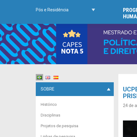
PROGR
Pós e Residência
HUMA
UCPE
SOBRE
PRIS
Histórico
24 de a
Disciplinas
Projetos de pesquisa
Linhas de pesquisa