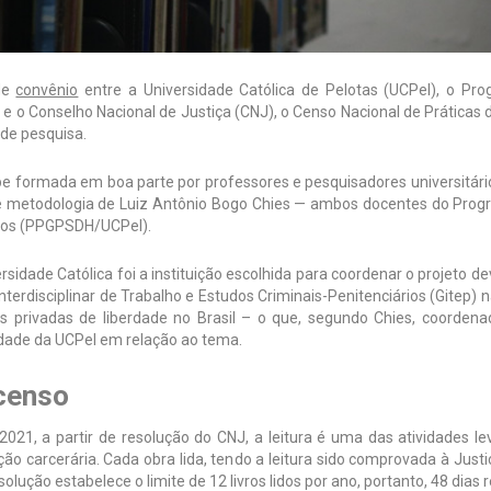
de
convênio
entre a Universidade Católica de Pelotas (UCPel), o P
e o Conselho Nacional de Justiça (CNJ), o Censo Nacional de Práticas 
de pesquisa.
pe formada em boa parte por professores e pesquisadores universitár
 e metodologia de Luiz Antônio Bogo Chies — ambos docentes do Progr
s (PPGPSDH/UCPel).
rsidade Católica foi a instituição escolhida para coordenar o projeto 
nterdisciplinar de Trabalho e Estudos Criminais-Penitenciários (Gitep)
s privadas de liberdade no Brasil – o que, segundo Chies, coordena
dade da UCPel em relação ao tema.
censo
2021, a partir de resolução do CNJ, a leitura é uma das atividades 
ão carcerária. Cada obra lida, tendo a leitura sido comprovada à Just
solução estabelece o limite de 12 livros lidos por ano, portanto, 48 dias 