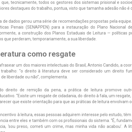
u que, tecnicamente, todos os gestores dos sistemas prisional e soc
iores destaques do trabalho, pontua, visto que tamanha adesão não é
ta de dados gerou uma série de recomendações propostas pela equipe. 
íticas Penais (SENAPPEN) para a instauração do Plano Nacional de 
iormente, a construção dos Planos Estaduais de Leitura — políticas p
os que perderam, temporariamente, a sua liberdade.
iteratura como resgate
frasear um dos maiores intelectuais do Brasil, Antonio Candido, a coo
 trabalho: “o direito à literatura deve ser considerado um direito 
 de liberdade ou não”, complementa.
o direito de remição da pena, a prática de leitura promove out
ucativo. “Existe um resgate de cidadania, do direito à fala, um resgate,
arecer que existe orientação para que as práticas de leitura envolvam 
incentivo à leitura, essas pessoas adquirem interesse pelo estudo, t
ência entre eles e também com os profissionais do sistema. “É, funda
cia, ‘sou preso, cometi um crime, mas minha vida não acabou’. A lite