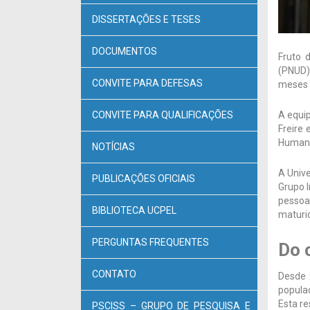
DISSERTAÇÕES E TESES
DOCUMENTOS
Fruto 
(PNUD) 
CONVITE PARA DEFESAS
meses 
A equi
CONVITE PARA QUALIFICAÇÕES
Freire
Humano
NOTÍCIAS
A Unive
PUBLICAÇÕES OFICIAIS
Grupo I
pessoa
BIBLIOTECA UCPEL
maturi
PERGUNTAS FREQUENTES
Do 
CONTATO
Desde 
populaç
Esta re
PSCISS – GRUPO DE PESQUISA E