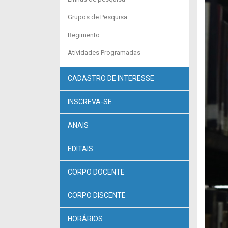
Grupos de Pesquisa
Regimento
Atividades Programadas
CADASTRO DE INTERESSE
INSCREVA-SE
ANAIS
EDITAIS
CORPO DOCENTE
CORPO DISCENTE
HORÁRIOS