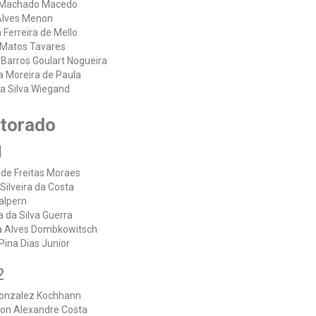
 Machado Macedo
Alves Menon
a Ferreira de Mello
 Matos Tavares
 Barros Goulart Nogueira
 Moreira de Paula
da Silva Wiegand
torado
1
 de Freitas Moraes
 Silveira da Costa
alpern
 da Silva Guerra
a Alves Dombkowitsch
Pina Dias Junior
2
Gonzalez Kochhann
on Alexandre Costa