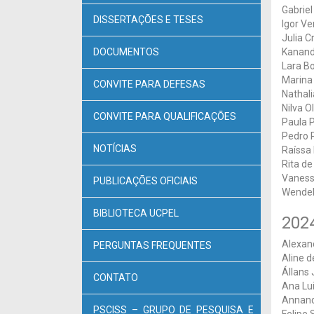
Gabriel
DISSERTAÇÕES E TESES
Igor Ve
Julia C
DOCUMENTOS
Kanand
Lara Bo
Marina
CONVITE PARA DEFESAS
Nathali
Nilva Ol
CONVITE PARA QUALIFICAÇÕES
Paula 
Pedro 
NOTÍCIAS
Raíssa 
Rita de
Vaness
PUBLICAÇÕES OFICIAIS
Wendel
BIBLIOTECA UCPEL
202
Alexan
PERGUNTAS FREQUENTES
Aline 
Állans
CONTATO
Ana Lu
Annand
PSCISS – GRUPO DE PESQUISA E