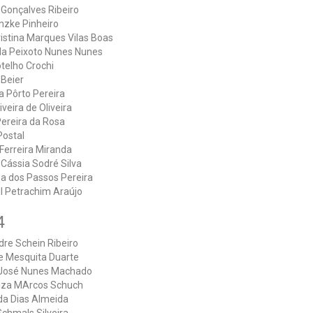
 Gonçalves Ribeiro
nzke Pinheiro
ristina Marques Vilas Boas
a Peixoto Nunes Nunes
telho Crochi
 Beier
a Pôrto Pereira
iveira de Oliveira
Pereira da Rosa
Postal
Ferreira Miranda
 Cássia Sodré Silva
a dos Passos Pereira
l Petrachim Araújo
4
dre Schein Ribeiro
de Mesquita Duarte
 José Nunes Machado
iza MArcos Schuch
a Dias Almeida