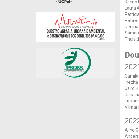
Karina
Laura 
Patríci
Rafael
Regina
Samara
Thais 
Dou
202
Camila
Inezita
Jairo H
Janaína
Lucian
Vilmar 
202
Aline 
Anders