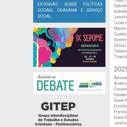
Felipe 
EXTENSÃO SOBRE POLÍTICAS
Gabrie
SOCIAIS, CIDADANIA E SERVIÇO
Isabella
SOCIAL
Jennif
Lucas 
Marcio
Queles 
Roseme
Sônia 
Tatian
Thais 
202
Alessa
Anders
Cesari
Danian
Deise P
Erivelt
Franci
Inácio 
Jenife