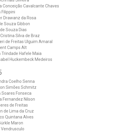
Schmals Silveira
la Conceição Cavalcante Chaves
 Filippini
er Drawanz da Rosa
de Souza Gibbon
 de Souza Dias
Cristina Silva de Braz
ri de Freitas Ulguim Amaral
Lent Camps Alt
a Trindade Hafele Maia
Isabel Huckembeck Medeiros
5
ndra Coelho Senna
on Simões Schmitz
a Soares Fonseca
a Fernandez Nilson
eres de Freitas
on de Lima da Cruz
sco Quintana Alves
Bürkle Maron
r Vendrusculo