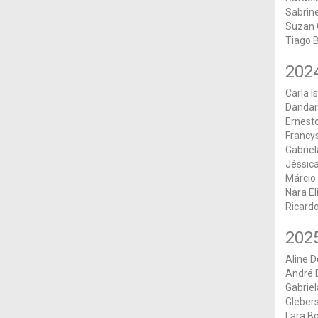
Sabrin
Suzan 
Tiago 
202
Carla I
Dandara
Ernest
Francy
Gabriel
Jéssica
Márcio 
Nara El
Ricardo
202
Aline D
André 
Gabrie
Gleber
Lara Bo