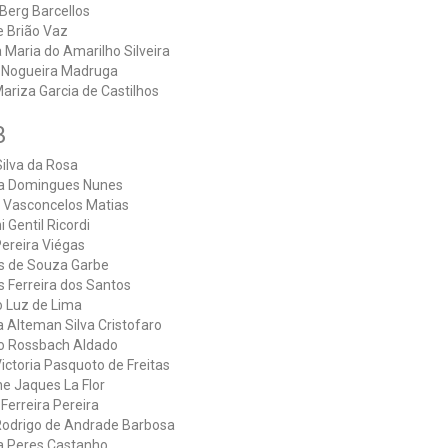
Berg Barcellos
e Brião Vaz
 Maria do Amarilho Silveira
 Nogueira Madruga
ariza Garcia de Castilhos
3
ilva da Rosa
a Domingues Nunes
z Vasconcelos Matias
i Gentil Ricordi
ereira Viégas
s de Souza Garbe
 Ferreira dos Santos
o Luz de Lima
 Alteman Silva Cristofaro
o Rossbach Aldado
ictoria Pasquoto de Freitas
e Jaques La Flor
 Ferreira Pereira
Rodrigo de Andrade Barbosa
a Peres Castanho