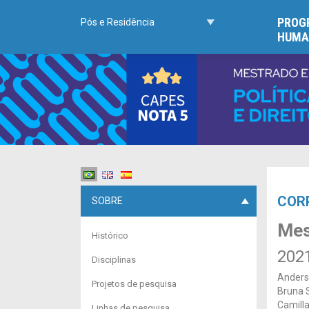
PROGR
Pós e Residência
HUMA
COR
SOBRE
Mes
Histórico
202
Disciplinas
Anders
Projetos de pesquisa
Bruna 
Camilla
Linhas de pesquisa