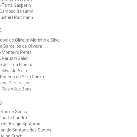
e Tams Gasperin
Cardoso Balsamo
Buchert Radmann
4
sabel de Oliveira Marinho e Silva
 Barcellos de Oliveira
o Monteiro Peres
s Peruzzi Saleh
a de Lima Ribeiro
 Silva de Avila
Rogério da Silva Garcia
iane Pereira Leal
 Rios Villas Boas
5
elias de Sousa
Duarte Gandra
la de Araujo Spotorno
son de Santana dos Santos
telho Crochi