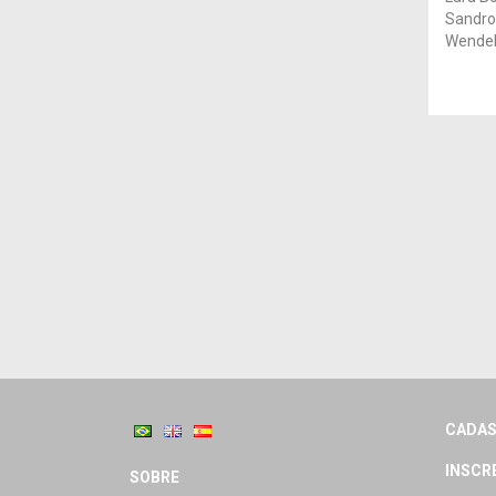
Sandro 
Wendell
CADAS
INSCR
SOBRE