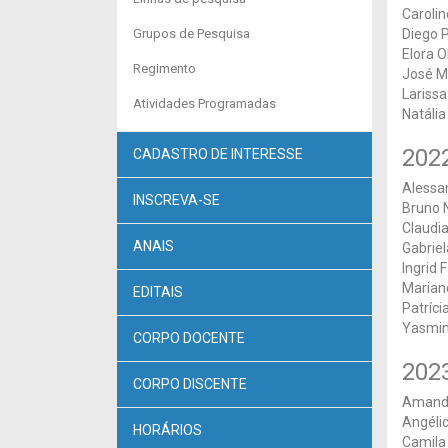
Caroli
Grupos de Pesquisa
Diego P
Elora O
Regimento
José Má
Larissa
Atividades Programadas
Natália
202
CADASTRO DE INTERESSE
Alessa
INSCREVA-SE
Bruno N
Claudi
ANAIS
Gabriel
Ingrid 
Marian
EDITAIS
Patríci
Yasmin 
CORPO DOCENTE
202
CORPO DISCENTE
Amanda
Angéli
HORÁRIOS
Camila