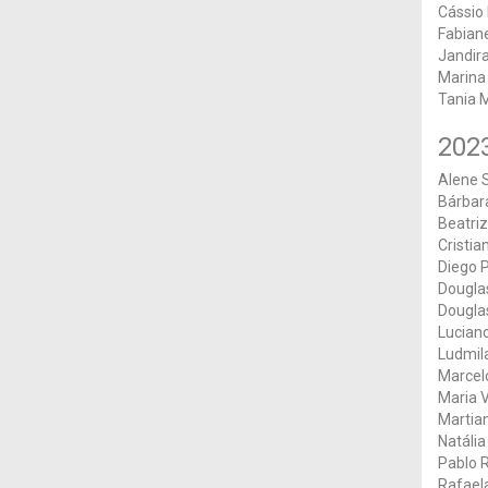
Cássio 
Fabian
Jandira
Marina
Tania M
202
Alene S
Bárbar
Beatri
Cristian
Diego P
Dougla
Douglas
Lucian
Ludmila
Marcel
Maria V
Martian
Natália
Pablo 
Rafael