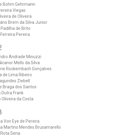
ne Bohm Gehrmann
ereira Viegas
liveira de Oliveira
rio Brem da Silva Junior
 Padilha de Brito
 Ferreira Pereira
2
ndro Andrade Minuzzi
icanor Mello da Silva
ane Rockembach Gonçalves
a de Lima Ribeiro
Fagundes Ziebell
e Braga dos Santos
a Dutra Frank
Oliveira da Costa
3
 Von Eye de Pereira
ca Martins Mendes Brusamarello
 Rota Sena