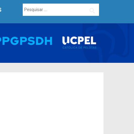
Pesquisar
S
por: