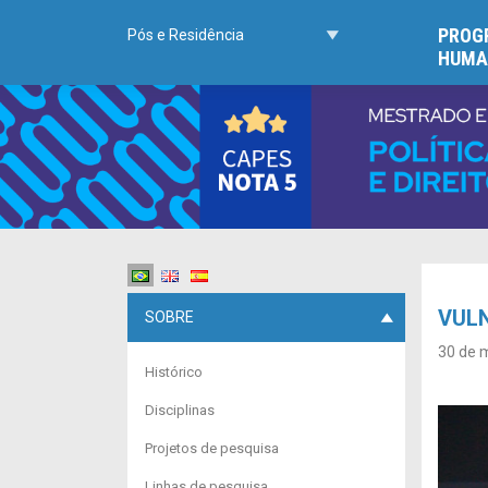
PROGR
Pós e Residência
HUMA
VULN
SOBRE
30 de 
Histórico
Disciplinas
Projetos de pesquisa
Linhas de pesquisa