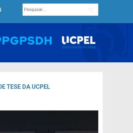
Pesquisar
S
por:
DE TESE DA UCPEL