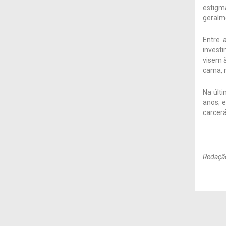
estigm
geralme
Entre 
invest
visem 
cama, n
Na últ
anos; 
carcerá
Redaçã