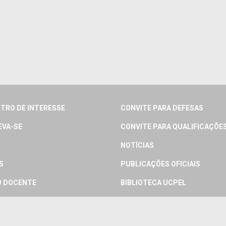
TRO DE INTERESSE
CONVITE PARA DEFESAS
EVA-SE
CONVITE PARA QUALIFICAÇÕE
NOTÍCIAS
S
PUBLICAÇÕES OFICIAIS
 DOCENTE
BIBLIOTECA UCPEL
 DISCENTE
PERGUNTAS FREQUENTES
IOS
CONTATO