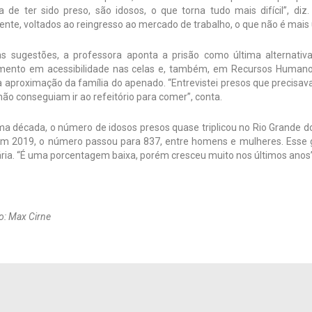
a de ter sido preso, são idosos, o que torna tudo mais difícil”, diz
nte, voltados ao reingresso ao mercado de trabalho, o que não é mais ú
as sugestões, a professora aponta a prisão como última alternativa
imento em acessibilidade nas celas e, também, em Recursos Humano
à aproximação da família do apenado. “Entrevistei presos que precisa
ão conseguiam ir ao refeitório para comer”, conta.
ima década, o número de idosos presos quase triplicou no Rio Grande 
em 2019, o número passou para 837, entre homens e mulheres. Esse 
ria. “É uma porcentagem baixa, porém cresceu muito nos últimos anos”
o: Max Cirne