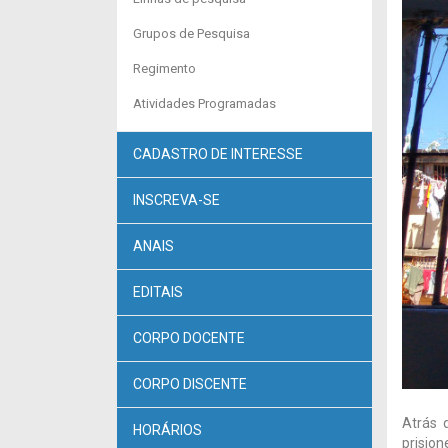
Grupos de Pesquisa
Regimento
Atividades Programadas
CADASTRO DE INTERESSE
INSCREVA-SE
ANAIS
EDITAIS
CORPO DOCENTE
CORPO DISCENTE
Atrás 
HORÁRIOS
prision