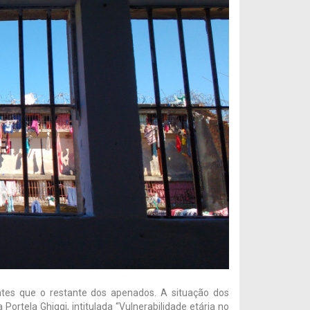
tes que o restante dos apenados. A situação dos
ortela Ghiggi, intitulada “Vulnerabilidade etária no