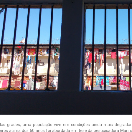
das grades, uma população vive em condições ainda mais degradan
eiros acima dos 60 anos foi abordada em tese da pesquisadora Marina P