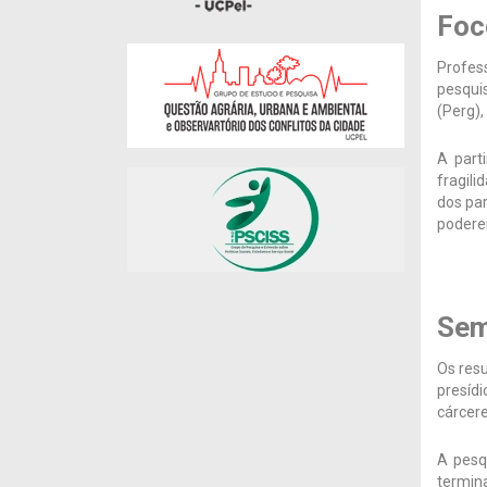
Foc
Profes
pesquis
(Perg),
A part
fragil
dos pa
podere
Sem
Os res
presíd
cárcere
A pesq
termin