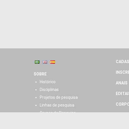
CADAS
INSCR
SOBRE
Histórico
ANAIS
Disciplinas
EDITAI
Projetos de pesquisa
CORPO
Linhas de pesquisa
Grupos de Pesquisa
CORPO
Regimento
HORÁR
Atividades Programadas