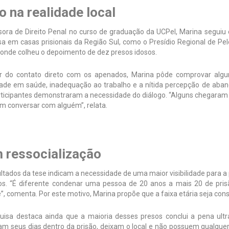
o na realidade local
sora de Direito Penal no curso de graduação da UCPel, Marina seguiu
a em casas prisionais da Região Sul, como o Presídio Regional de Pel
 onde colheu o depoimento de dez presos idosos.
ir do contato direto com os apenados, Marina pôde comprovar algu
idade em saúde, inadequação ao trabalho e a nítida percepção de aban
rticipantes demonstraram a necessidade do diálogo. “Alguns chegaram 
m conversar com alguém”, relata.
 ressocialização
ultados da tese indicam a necessidade de uma maior visibilidade para
ios. “É diferente condenar uma pessoa de 20 anos a mais 20 de pr
”, comenta. Por este motivo, Marina propõe que a faixa etária seja con
uisa destaca ainda que a maioria desses presos conclui a pena ultra
am seus dias dentro da prisão, deixam o local e não possuem qualquer