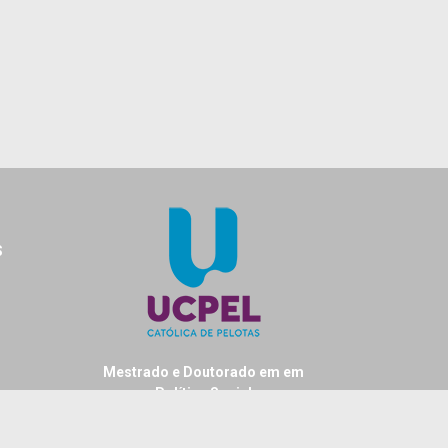
S
Mestrado e Doutorado em em
Política Social
Universidade Católica de Pelotas
Rua Gonçalves Chaves, 373 - sala 305B