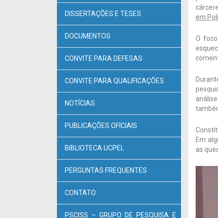
cárcere
DISSERTAÇÕES E TESES
em Pol
DOCUMENTOS
O foco
esquec
coment
CONVITE PARA DEFESAS
Durante
CONVITE PARA QUALIFICAÇÕES
pesquis
anális
NOTÍCIAS
também
PUBLICAÇÕES OFICIAIS
Consti
Em algu
BIBLIOTECA UCPEL
as ques
PERGUNTAS FREQUENTES
CONTATO
PSCISS – GRUPO DE PESQUISA E