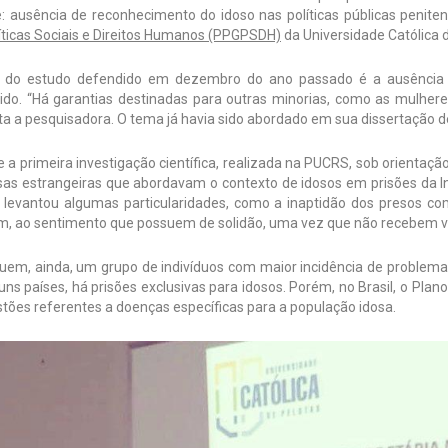
: ausência de reconhecimento do idoso nas políticas públicas penitenc
íticas Sociais e Direitos Humanos (PPGPSDH)
da Universidade Católica d
 do estudo defendido em dezembro do ano passado é a ausência d
ido. “Há garantias destinadas para outras minorias, como as mulhere
a a pesquisadora. O tema já havia sido abordado em sua dissertação d
 a primeira investigação científica, realizada na PUCRS, sob orientaç
as estrangeiras que abordavam o contexto de idosos em prisões da Ing
e levantou algumas particularidades, como a inaptidão dos presos com
, ao sentimento que possuem de solidão, uma vez que não recebem v
tuem, ainda, um grupo de indivíduos com maior incidência de problem
ns países, há prisões exclusivas para idosos. Porém, no Brasil, o Pla
tões referentes a doenças específicas para a população idosa.