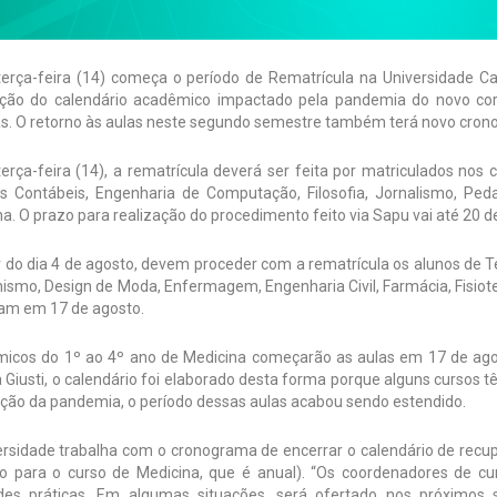
terça-feira (14) começa o período de Rematrícula na Universidade Ca
ção do calendário acadêmico impactado pela pandemia do novo coro
tas. O retorno às aulas neste segundo semestre também terá novo cro
erça-feira (14), a rematrícula deverá ser feita por matriculados nos 
as Contábeis, Engenharia de Computação, Filosofia, Jornalismo, Peda
a. O prazo para realização do procedimento feito via Sapu vai até 20 de
r do dia 4 de agosto, devem proceder com a rematrícula os alunos de T
ismo, Design de Moda, Enfermagem, Engenharia Civil, Farmácia, Fisioter
m em 17 de agosto.
icos do 1º ao 4º ano de Medicina começarão as aulas em 17 de agos
a Giusti, o calendário foi elaborado desta forma porque alguns cursos 
ção da pandemia, o período dessas aulas acabou sendo estendido.
ersidade trabalha com o cronograma de encerrar o calendário de recup
o para o curso de Medicina, que é anual). “Os coordenadores de cu
ades práticas. Em algumas situações, será ofertado nos próximos 