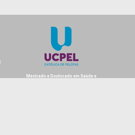
S
Mestrado e Doutorado em Saúde e
Comportamento
Universidade Católica de Pelotas
Rua Gonçalves Chaves, 373 - sala 411 C
Cep: 96015-560
Centro - Pelotas - RS - Brasil
Fone: + 55 (53) 2128-8404
Fax: +55 (53) 2128 8229
E-mail: ppgsc@ucpel.edu.br