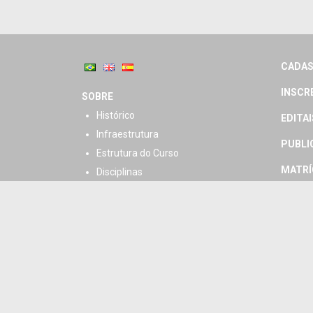
CADAS
INSCR
SOBRE
Histórico
EDITAI
Infraestrutura
PUBLI
Estrutura do Curso
MATRÍ
Disciplinas
Linhas de pesquisa
CORPO
Regimento
CORPO
HORÁR