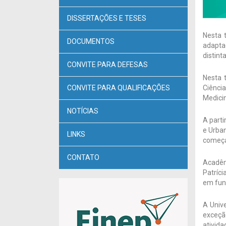
DISSERTAÇÕES E TESES
Nesta 
DOCUMENTOS
adapta
distin
CONVITE PARA DEFESAS
Nesta t
CONVITE PARA QUALIFICAÇÕES
Ciênci
Medicin
NOTÍCIAS
A parti
e Urban
LINKS
começa
CONTATO
Acadêm
Patríci
em fun
A Univ
exceçã
ativid