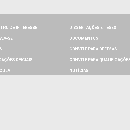
TRO DE INTERESSE
DISSERTAÇÕES E TESES
EVA-SE
DOCUMENTOS
S
CONVITE PARA DEFESAS
CAÇÕES OFICIAIS
CONVITE PARA QUALIFICAÇÕE
CULA
NOTÍCIAS
 DOCENTE
LINKS
 DISCENTE
CONTATO
IOS