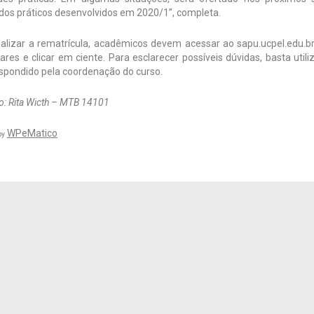
dos práticos desenvolvidos em 2020/1”, completa.
ealizar a rematrícula, acadêmicos devem acessar ao sapu.ucpel.edu.br
lares e clicar em ciente. Para esclarecer possíveis dúvidas, basta uti
espondido pela coordenação do curso.
: Rita Wicth – MTB 14101
WPeMatico
by