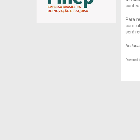
conteú
Para r
curricu
será r
Redação
Powered 