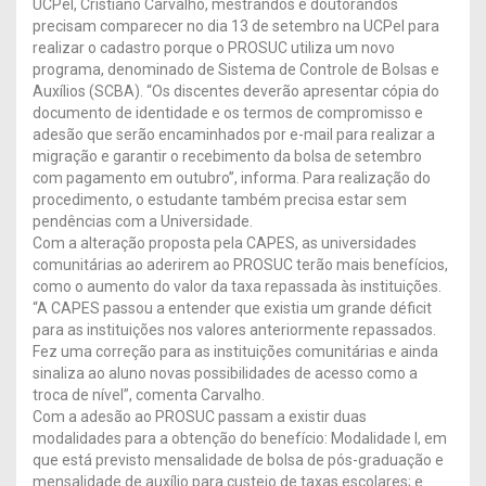
UCPel, Cristiano Carvalho, mestrandos e doutorandos
precisam comparecer no dia 13 de setembro na UCPel para
realizar o cadastro porque o PROSUC utiliza um novo
programa, denominado de Sistema de Controle de Bolsas e
Auxílios (SCBA). “Os discentes deverão apresentar cópia do
documento de identidade e os termos de compromisso e
adesão que serão encaminhados por e-mail para realizar a
migração e garantir o recebimento da bolsa de setembro
com pagamento em outubro”, informa. Para realização do
procedimento, o estudante também precisa estar sem
pendências com a Universidade.
Com a alteração proposta pela CAPES, as universidades
comunitárias ao aderirem ao PROSUC terão mais benefícios,
como o aumento do valor da taxa repassada às instituições.
“A CAPES passou a entender que existia um grande déficit
para as instituições nos valores anteriormente repassados.
Fez uma correção para as instituições comunitárias e ainda
sinaliza ao aluno novas possibilidades de acesso como a
troca de nível”, comenta Carvalho.
Com a adesão ao PROSUC passam a existir duas
modalidades para a obtenção do benefício: Modalidade I, em
que está previsto mensalidade de bolsa de pós-graduação e
mensalidade de auxílio para custeio de taxas escolares; e