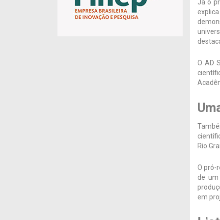
Já o p
explic
demons
univers
destac
O AD S
científ
Acadê
Uma
Também
científ
Rio Gra
O pró-
de um 
produç
em proj