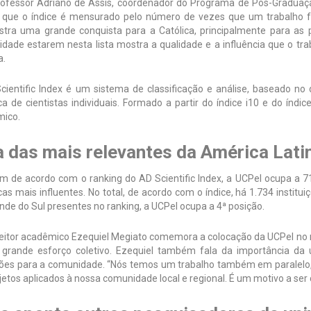
rofessor Adriano de Assis, coordenador do Programa de Pós-Gradu
a que o índice é mensurado pelo número de vezes que um trabalho f
tra uma grande conquista para a Católica, principalmente para as 
idade estarem nesta lista mostra a qualidade e a influência que o tra
a.
cientific Index é um sistema de classificação e análise, baseado no
ica de cientistas individuais. Formado a partir do índice i10 e do índ
mico.
 das mais relevantes da América Lati
 de acordo com o ranking do AD Scientific Index, a UCPel ocupa a 7
icas mais influentes. No total, de acordo com o índice, há 1.734 institu
nde do Sul presentes no ranking, a UCPel ocupa a 4ª posição.
reitor acadêmico Ezequiel Megiato comemora a colocação da UCPel no r
grande esforço coletivo. Ezequiel também fala da importância da u
ões para a comunidade. “Nós temos um trabalho também em paralelo,
etos aplicados à nossa comunidade local e regional. É um motivo a ser c