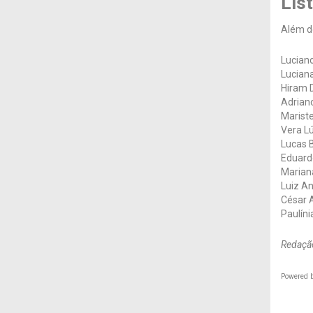
Lis
Além d
Lucian
Lucian
Hiram 
Adriano
Mariste
Vera L
Lucas 
Eduard
Marian
Luiz An
César 
Paulíni
Redação
Powered 