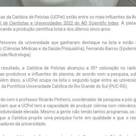
tas da Católica de Pelotas (UCPel) estão entre os mais influentes da
l de Cientistas e Universidades 2022 do AD Scientific Index
. A plat
rando a produção científica total e dos últimos cinco anos.
fessores da universidade que ganharam destaque na lista e estão 
o (Ciências Médicas e da Saúde/Psiquiatria), Fernando Barros (Epidemi
aúde/Nutrologia).
resultado, a Católica de Pelotas alcançou a 35ª colocação no ranki
stas produtivos e influentes do planeta, de acordo com a pesquisa, 
Além disso, a UCPel ocupa na lista o segundo lugar entre as universi
da Pontifícia Universidade Católica do Rio Grande do Sul (PUC-RS).
do com o professor Ricardo Pinheiro, coordenador de pesquisa e pós-g
ciam que a UCPel tem a capacidade de produzir ciência com relevância
odutividade elevada. Mesmo a gente não tendo tantos programas, os 
que a Católica propõe uma pesquisa forte em qualidade e que o re
sadores da universidade.