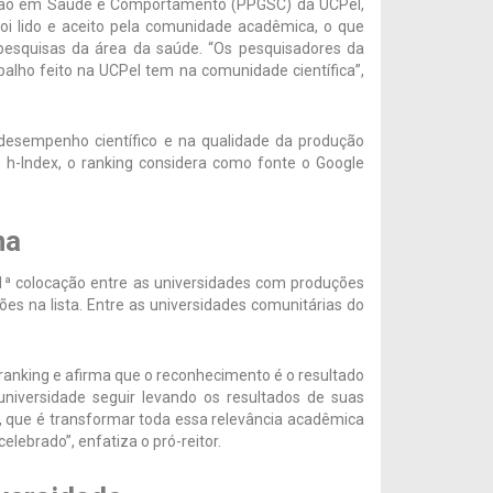
ação em Saúde e Comportamento (PPGSC) da UCPel,
oi lido e aceito pela comunidade acadêmica, o que
pesquisas da área da saúde. “Os pesquisadores da
balho feito na UCPel tem na comunidade científica”,
 desempenho científico e na qualidade da produção
ice h-Index, o ranking considera como fonte o Google
na
1ª colocação entre as universidades com produções
ições na lista. Entre as universidades comunitárias do
anking e afirma que o reconhecimento é o resultado
niversidade seguir levando os resultados de suas
 que é transformar toda essa relevância acadêmica
elebrado”, enfatiza o pró-reitor.