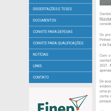
DISSERTAÇÕES E TESES
Cientis
Mundia
DOCUMENTOS
conside
CONVITE PARA DEFESAS
Os pro
Pinheir
CONVITE PARA QUALIFICAÇÕES
e da S
NOTÍCIAS
Com o 
cienti
2021. 
LINKS
apenas 
CONTATO
De acor
eviden
uma pr
conta 
pesqui