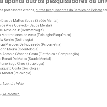
ta aponta outros pesquisadores da uni
os professores citados,
outros pesquisadores da Católica de Pelotas
ta
o Dias de Mattos Souza (Saúde Mental)
a de Avila Quevedo (Saúde Mental)
De Almeida Jr (Dermatologia)
 Martimbianco de Assis (Fisiologia/Bioquímica)
la Bohlke (Nefrologia)
úcia Marques De Figueiredo (Psicometria)
Borin Moura (Odontologia)
o Antonio César da Costa (Eletrônica e Computação)
a Bonati De Matos (Saúde Mental)
tonio Bogo Chies (Sociologia)
Augusto Costa (Sociologia)
a Amaral (Psicologia)
: Lizandra Vilela
WPeMatico
by