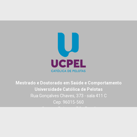
Mestrado e Doutorado em Saúde e Comportamento
Universidade Católica de Pelotas
Rua Gonçalves Chaves, 373 - sala 411 C
Cep: 96015-560
Centro - Pelotas - RS - Brasil
Fone: + 55 (53) 2128-8404
Fax: +55 (53) 2128 8229
E-mail: ppgsc@ucpel.edu.br