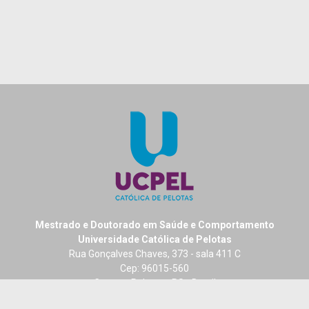
Mestrado e Doutorado em Saúde e Comportamento
Universidade Católica de Pelotas
Rua Gonçalves Chaves, 373 - sala 411 C
Cep: 96015-560
Centro - Pelotas - RS - Brasil
Fone: + 55 (53) 2128-8404