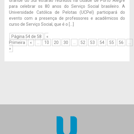
Grande do Sul estarão reunidos na cidade de Porto Alegre
para celebrar os 80 anos do Serviço Social brasileiro. A
Universidade Católica de Pelotas (UCPel) participará do
evento com a presença de professores e acadêmicos do
curso de Serviço Social, que é o […]
Página 54 de 58
«
Primeira
«
...
10
20
30
...
52
53
54
55
56
...
»