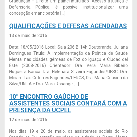
Graduação – Direito Um painel intitulado “Acesso à justiça e
Defensoria Pública: é possível institucionalizar uma
concepção emancipatória […]
QUALIFICAÇÕES E DEFESAS AGENDADAS
13 de maio de 2016
Data: 18/05/2016 Local: Sala 206 B 14h Doutoranda: Juliana
Domingues Título: A implementação da Política de Saúde
Mental nas cidades gêmeas de Foz do Iguaçu e Ciudad del
Este (2008-2016) Orientador: Dra. Vera Maria Ribeiro
Nogueira Banca: Dra. Helenara Silveira Fagundes/UFSC, Dra.
Miriam Tais Guterres Fagundes/UFRGS, Dra. Maria Geusina da
Silva/UNILA e Dra. Mara Rosange […]
10° ENCONTRO GAÚCHO DE
ASSISTENTES SOCIAIS CONTARÁ COM A
PRESENÇA DA UCPEL
12 de maio de 2016
Nos dias 19 e 20 de maio, os assistentes sociais do Rio