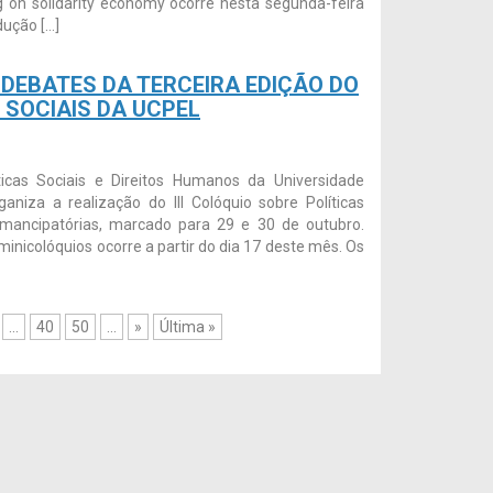
g on solidarity economy ocorre nesta segunda-feira
dução […]
DEBATES DA TERCEIRA EDIÇÃO DO
 SOCIAIS DA UCPEL
cas Sociais e Direitos Humanos da Universidade
niza a realização do III Colóquio sobre Políticas
 emancipatórias, marcado para 29 e 30 de outubro.
inicolóquios ocorre a partir do dia 17 deste mês. Os
...
40
50
...
»
Última »