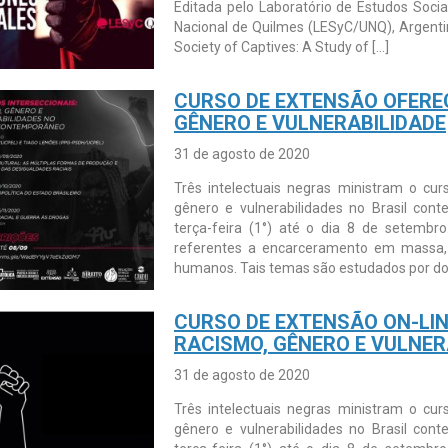
Editada pelo Laboratório de Estudos Socia
Nacional de Quilmes (LESyC/UNQ), Argenti
Society of Captives: A Study of […]
CURSO DE EXTENSÃO OFERE
GÊNERO E VULNERABILIDADE
31 de agosto de 2020
Três intelectuais negras ministram o cur
gênero e vulnerabilidades no Brasil cont
terça-feira (1°) até o dia 8 de setembr
referentes a encarceramento em massa, in
humanos. Tais temas são estudados por doi
CURSO DE EXTENSÃO ON-LIN
RACISMO, GÊNERO E VULNER
31 de agosto de 2020
Três intelectuais negras ministram o cur
gênero e vulnerabilidades no Brasil cont