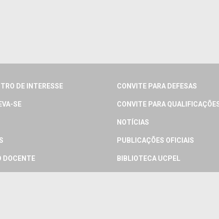
TRO DE INTERESSE
CONVITE PARA DEFESAS
EVA-SE
CONVITE PARA QUALIFICAÇÕE
NOTÍCIAS
S
PUBLICAÇÕES OFICIAIS
 DOCENTE
BIBLIOTECA UCPEL
 DISCENTE
PERGUNTAS FREQUENTES
IOS
CONTATO
RTAÇÕES E TESES
PSCISS – GRUPO DE PESQ