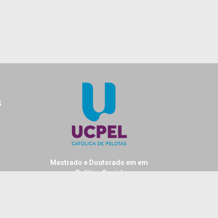
S
Mestrado e Doutorado em em
Política Social
Universidade Católica de Pelotas
Rua Gonçalves Chaves, 373 - sala 305B
Cep: 96015-560
UISA E
Centro - Pelotas - RS - Brasil