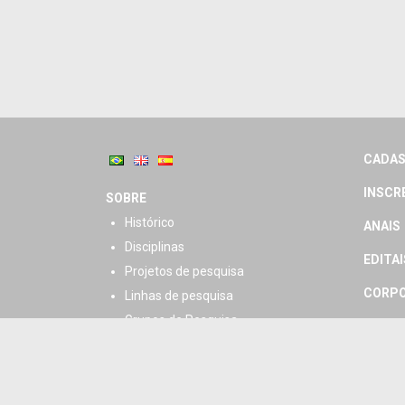
CADAS
INSCR
SOBRE
Histórico
ANAIS
Disciplinas
EDITAI
Projetos de pesquisa
CORPO
Linhas de pesquisa
Grupos de Pesquisa
CORPO
Regimento
HORÁR
Atividades Programadas
DISSE