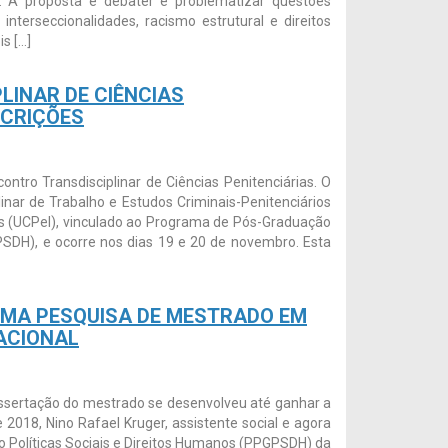
o. A proposta é debater e problematizar questões
terseccionalidades, racismo estrutural e direitos
s […]
LINAR DE CIÊNCIAS
SCRIÇÕES
ontro Transdisciplinar de Ciências Penitenciárias. O
inar de Trabalho e Estudos Criminais-Penitenciários
as (UCPel), vinculado ao Programa de Pós-Graduação
PSDH), e ocorre nos dias 19 e 20 de novembro. Esta
MA PESQUISA DE MESTRADO EM
TACIONAL
sertação do mestrado se desenvolveu até ganhar a
 2018, Nino Rafael Kruger, assistente social e agora
Políticas Sociais e Direitos Humanos (PPGPSDH) da