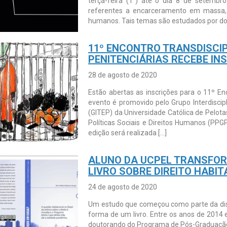
terça-feira (1°) até o dia 8 de setembr
referentes a encarceramento em massa, in
humanos. Tais temas são estudados por doi
11º ENCONTRO TRANSDISCIP
PENITENCIÁRIAS RECEBE IN
28 de agosto de 2020
Estão abertas as inscrições para o 11º Enc
evento é promovido pelo Grupo Interdiscipl
(GITEP) da Universidade Católica de Pelot
Políticas Sociais e Direitos Humanos (PPG
edição será realizada […]
ALUNO DA UCPEL TRANSFOR
LIVRO SOBRE DIREITO HABI
24 de agosto de 2020
Um estudo que começou como parte da dis
forma de um livro. Entre os anos de 2014 e
doutorando do Programa de Pós-Graduação 