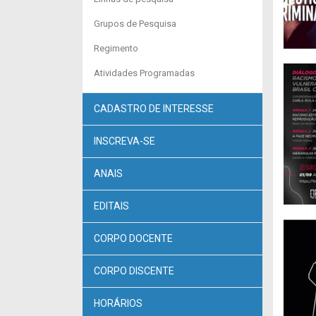
Grupos de Pesquisa
Regimento
Atividades Programadas
CADASTRO DE INTERESSE
INSCREVA-SE
ANAIS
EDITAIS
CORPO DOCENTE
CORPO DISCENTE
HORÁRIOS