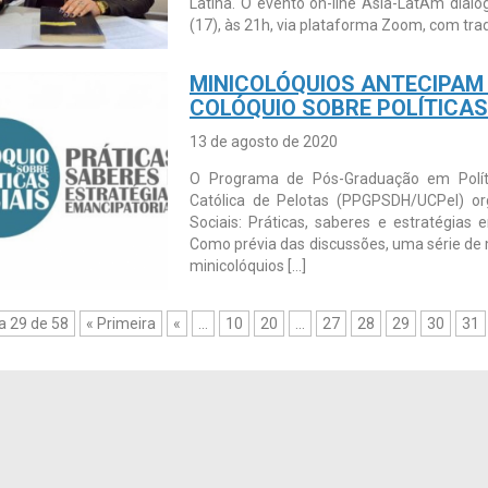
Latina. O evento on-line Asia-LatAm dialo
(17), às 21h, via plataforma Zoom, com tra
MINICOLÓQUIOS ANTECIPAM 
COLÓQUIO SOBRE POLÍTICAS
13 de agosto de 2020
O Programa de Pós-Graduação em Políti
Católica de Pelotas (PPGPSDH/UCPel) orga
Sociais: Práticas, saberes e estratégias
Como prévia das discussões, uma série de m
minicolóquios […]
a 29 de 58
« Primeira
«
...
10
20
...
27
28
29
30
31