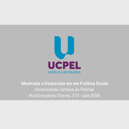
Mestrado e Doutorado em em Política Social
Universidade Católica de Pelotas
Rua Gonçalves Chaves, 373 - sala 305B
Cep: 96015-560
Centro - Pelotas - RS - Brasil
Fone: +55 (53) 2128 8291
ppgps@ucpel.edu.br