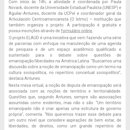
Com início às 14h, a atividade é coordenada por Paula
Novack, docente da Universidade Estadual Paulista (UNESP) e
Aguilar-Antunes, docente da UCPel e coordenador geral da
Articulación Centroamericanista (O Istmo) — instituição que
também organiza o projeto. A participação é gratuita e
possui inscrições através de
formulário online
.
O projeto ELAUD é uma iniciativa que vem fazendo uma série
de parcerias com enfoque na manutenção de uma agenda
de pesquisa e de um espaço acadêmico qualificado e
sustentado para o debate sobre questões de
emancipação/liberdades na América Latina. “Buscamos uma
discussão sobre a noção de emancipação como um termo na
cultura sociopolítica, no repertório conceitual sociopolítico”,
destaca Antunes.
Nesta mesa virtual, a noção de disputa de emancipação será
associada com as noções de território e territorialidade.
Questões que, segundo Antunes, sempre são associações
assumidas como evidentes, mas não o são. “Um território
emancipado não é criar apenas uma estrutura de governo
própria”, comenta. “Nós queremos trazer esse debate para
um outro nível que considere aspirações de bem estar, de
liberdades, de direitos, como um grande repertório de