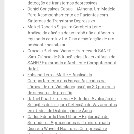
detecção de transtornos depressivos
Daniel Gonçalves Capua – iAthena: Um Modelo
Para Acompanhamento de Pacientes com
Sintomas de Transtorno Depressivo
Maikel Roberto Siqueira Gambetá Leite –
Análise da eficácia de um robô não autônomo
equipado com luz UV-C na desinfecção de um
ambiente hospitalar
Graciela Barbosa Viana – Framework SANEP-
iSim: Ciência de Situação dos Reservatórios do
SANEP Explorando o Ambiente Computacional
da IoT
Fabiano Terres Matte – Análise do
Comportamento das Forças Aplicadas na
Lâmina de um Videolaringoscópio 3D por meio
de sensores de pressão
Rafael Duarte Teixeira – Estudo e Avaliação de
Soluções de IoT para Detecção de Vazamentos
em Redes de Distribuição de Água
Carlos Eduardo Reis Urban – Exploração de
Somadores Aproximados na Transformada
Discreta Wavelet Haar para Compressão e